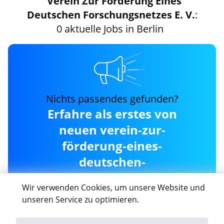
Verein Zur Förderung Eines
Deutschen Forschungsnetzes E. V.
:
0 aktuelle Jobs in Berlin
Nichts passendes gefunden?
Erfahre als erstes von
neuen verein-zur-
förderung-eines-
deutschen-
forschungsnetzes-e.-v.
Wir verwenden Cookies, um unsere Website und
Jobs in Berlin
unseren Service zu optimieren.