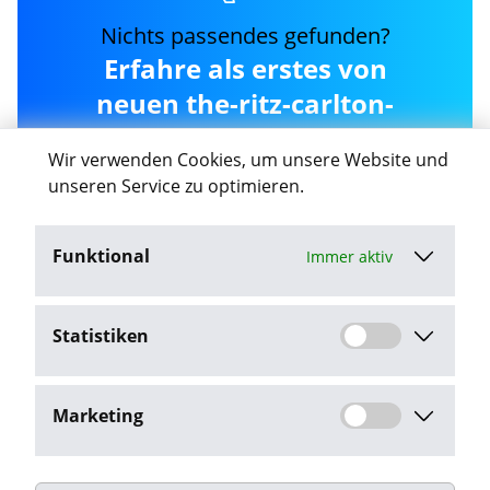
Nichts passendes gefunden?
Erfahre als erstes von
neuen the-ritz-carlton-
hotel-company-berlin-
Wir verwenden Cookies, um unsere Website und
gmbh Jobs in Berlin
unseren Service zu optimieren.
Funktional
Immer aktiv
Job-Agent aktivieren
Statistiken
Mit dem Klick auf "Job-Agent aktivieren" stimme ich den
Datenschutzbestimmungen
zu.
Marketing