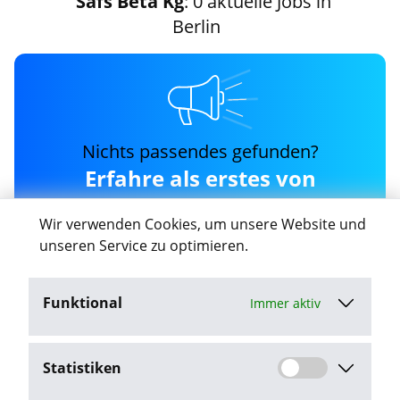
Safs Beta Kg
: 0 aktuelle Jobs in
Berlin
Nichts passendes gefunden?
Erfahre als erstes von
neuen safs-beta-kg Jobs
Wir verwenden Cookies, um unsere Website und
in Berlin
unseren Service zu optimieren.
Funktional
Immer aktiv
Job-Agent aktivieren
Statistiken