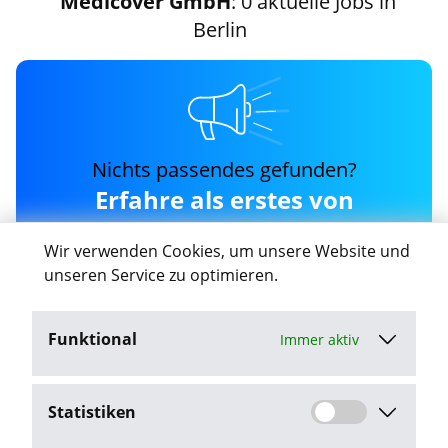
Medicover GmbH
: 0 aktuelle Jobs in
Berlin
Nichts passendes gefunden?
Erfahre als erstes von
neuen medicover-gmbh
Wir verwenden Cookies, um unsere Website und
Jobs in Berlin
unseren Service zu optimieren.
Funktional
Immer aktiv
Job-Agent aktivieren
Statistiken