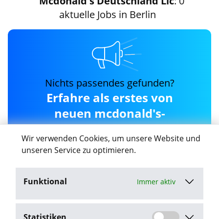
Mcdonald's Deutschland Llc
: 0
aktuelle Jobs in Berlin
Nichts passendes gefunden?
Erfahre als erstes von
neuen mcdonald's-
deutschland-llc Jobs in
Wir verwenden Cookies, um unsere Website und
Berlin
unseren Service zu optimieren.
Funktional
Immer aktiv
Job-Agent aktivieren
Statistiken