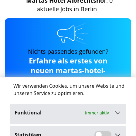
Martas Hotel Albrechtshof
: 0
aktuelle Jobs in Berlin
Nichts passendes gefunden?
Erfahre als erstes von
neuen martas-hotel-
albrechtshof Jobs in
Wir verwenden Cookies, um unsere Website und
Berlin
unseren Service zu optimieren.
Funktional
Immer aktiv
Job-Agent aktivieren
Statistiken