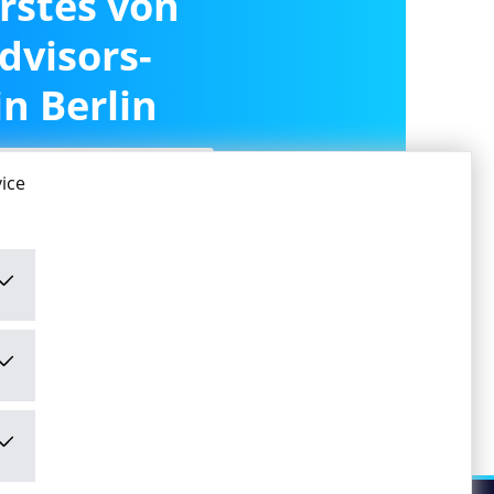
erstes von
dvisors-
n Berlin
ice
ivieren
ivieren" stimme ich den
mungen
zu.