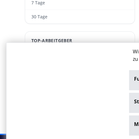
7 Tage
30 Tage
TOP-ARBEITGEBER
Wi
Bindan GmbH & Co. KG
zu
ARWA Personaldienst­leistungen GmbH
F
IU Internationale Hochschule GmbH
Deutsche Energie-Agentur (dena)
St
M