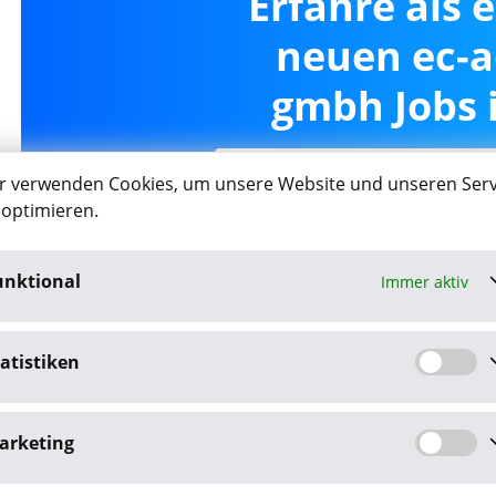
Erfahre als 
neuen ec-a
gmbh Jobs i
r verwenden Cookies, um unsere Website und unseren Serv
 optimieren.
Job-Agent akt
unktional
Immer aktiv
Mit dem Klick auf "Job-Agent akt
Datenschutzbestim
atistiken
arketing