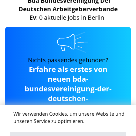
Bda Bundesvereinigung Der
Deutschen Arbeitgeberverbande
Ev
: 0 aktuelle Jobs in Berlin
Nichts passendes gefunden?
Erfahre als erstes von
neuen bda-
bundesvereinigung-der-
deutschen-
arbeitgeberverbande-ev
Wir verwenden Cookies, um unsere Website und
Jobs in Berlin
unseren Service zu optimieren.